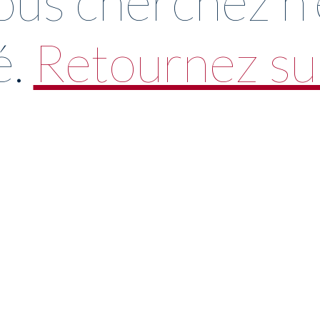
ous cherchez n'e
é.
Retournez sur