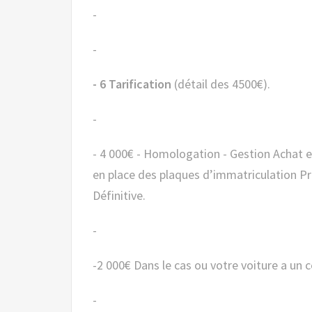
-
-
- 6 Tarification
(détail des 4500€).
-
- 4 000€ - Homologation - Gestion Achat et livraison à Lille. - Homologation. – Contrôle technique. - Mise
en place des plaques d’immatriculation Pro
Définitive.
-
-2 000€ Dans le cas ou votre voiture a un 
-