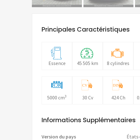
Principales Caractéristiques
Essence
45 505 km
8 cylindres
CV
DIN
3
5000 cm
30 Cv
424 Ch
0
Informations Supplémentaires
Version du pays
États