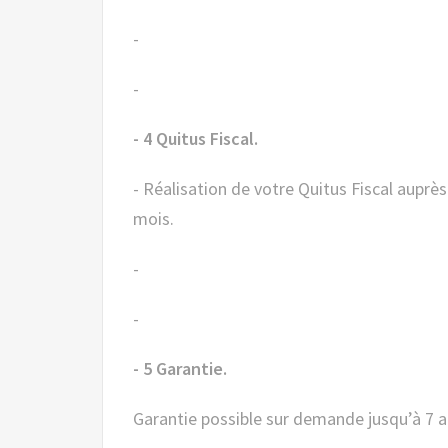
-
-
- 4 Quitus Fiscal.
- Réalisation de votre Quitus Fiscal auprès des services des Impôts, gratuit pour les voitures de plus de 6
mois.
-
-
- 5 Garantie.
Garantie possible sur demande jusqu’à 7 