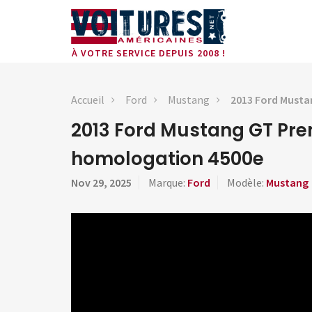
À VOTRE SERVICE DEPUIS 2008 !
Accueil
Ford
Mustang
2013 Ford Musta
2013 Ford Mustang GT Pr
homologation 4500e
Nov 29, 2025
Marque:
Ford
Modèle:
Mustang