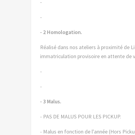
-
-
- 2 Homologation.
Réalisé dans nos ateliers à proximité de Lille (59), voiture mise à disposition homologuée et avec une
immatriculation provisoire en attente de vo
-
-
- 3 Malus.
- PAS DE MALUS POUR LES PICKUP.
- Malus en fonction de l'année (Hors Pickup 