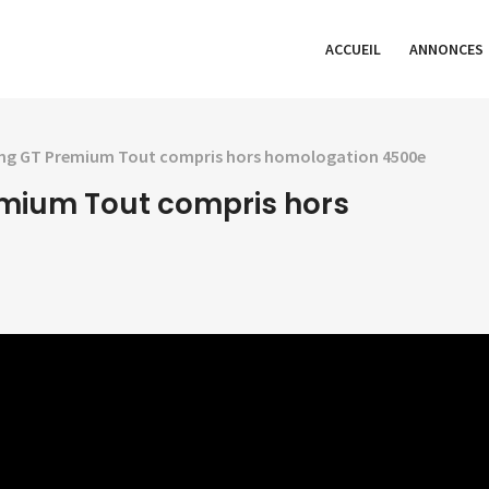
ACCUEIL
ANNONCES
ng GT Premium Tout compris hors homologation 4500e
emium Tout compris hors