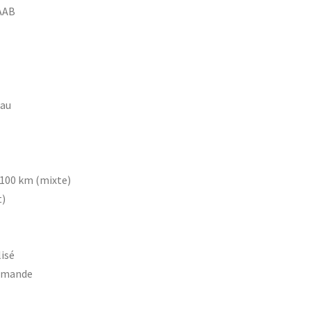
AAB
au
/100 km (mixte)
t)
isé
emande