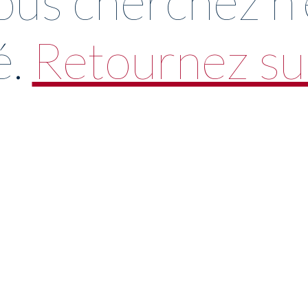
ous cherchez n'e
é.
Retournez sur