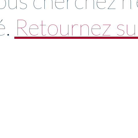
ous cherchez n'e
é.
Retournez sur